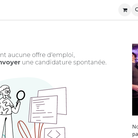
me
Conditions générales de location
Rejoignez nous
ent aucune offre d'emploi,
nvoyer
une candidature spontanée.
No
pa