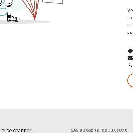
Ve
cœ
co
sa
iel de chantier.
SAS au capital de 307.500 €