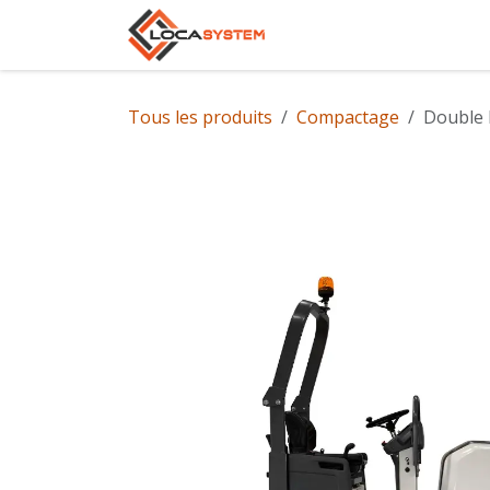
Se rendre au contenu
Accueil
Notre gam
Tous les produits
Compactage
Double b