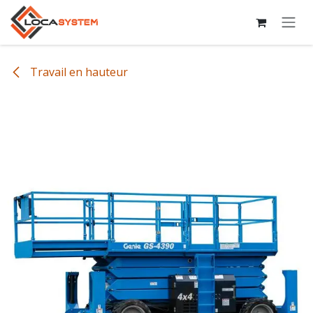
Se rendre au contenu
Travail en hauteur