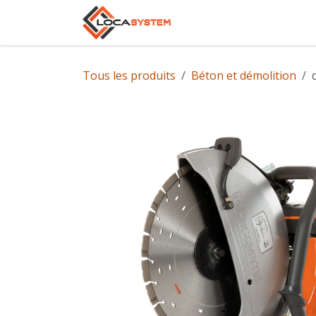
Se rendre au contenu
Accueil
Notre gam
Tous les produits
Béton et démolition