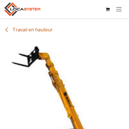
Se rendre au contenu
Travail en hauteur