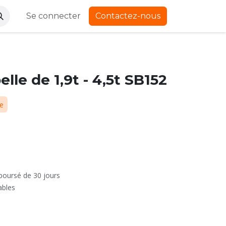
Se connecter
Contactez-nous
lle de 1,9t - 4,5t SB152
ue
mboursé de 30 jours
ables