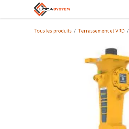
Se rendre au contenu
Accueil
Notre gam
Tous les produits
Terrassement et VRD