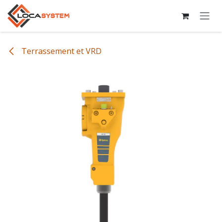
Se rendre au contenu
Terrassement et VRD