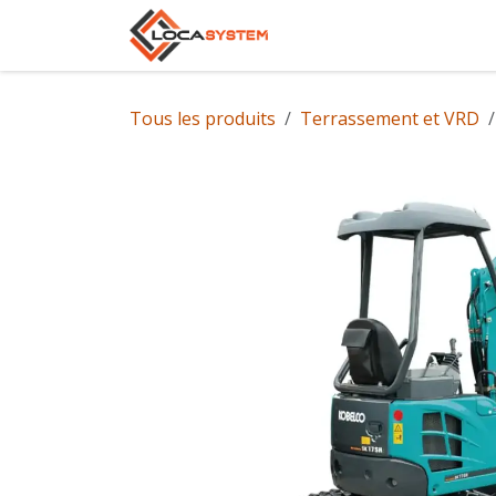
Se rendre au contenu
Accueil
Notre gam
Tous les produits
Terrassement et VRD