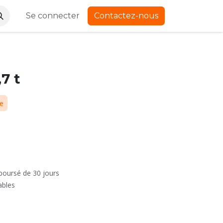
Se connecter
Contactez-nous
,7 t
ue
mboursé de 30 jours
ables