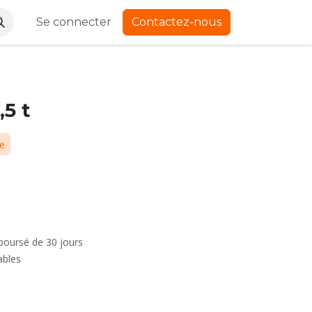
Se connecter
Contactez-nous
,5 t
ue
mboursé de 30 jours
ables