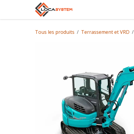
Se rendre au contenu
Accueil
Notre gam
Tous les produits
Terrassement et VRD