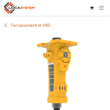
Se rendre au contenu
Terrassement et VRD