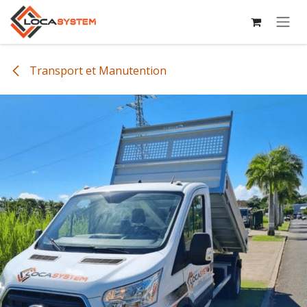
Se rendre au contenu
Transport et Manutention