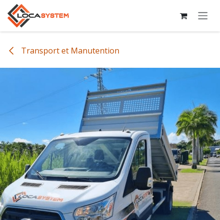
Se rendre au contenu
Transport et Manutention