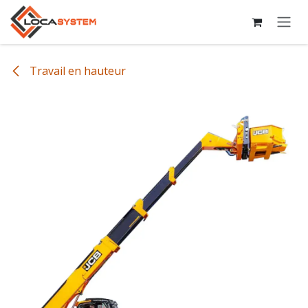
Se rendre au contenu
Travail en hauteur