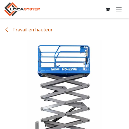
Se rendre au contenu
Travail en hauteur