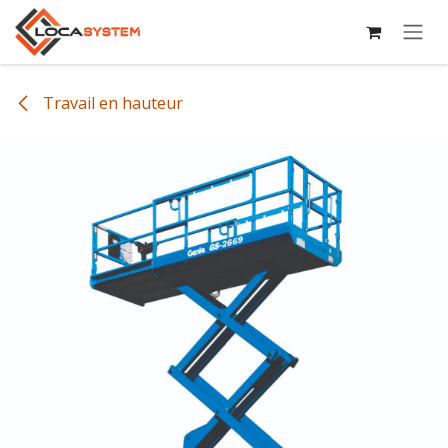
Se rendre au contenu
Travail en hauteur