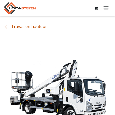
Se rendre au contenu
Travail en hauteur