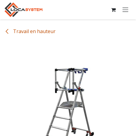
Se rendre au contenu
Travail en hauteur