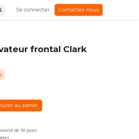
Se connecter
Contactez-nous
vateur frontal Clark
ue
outer au panier
mboursé de 30 jours
ables