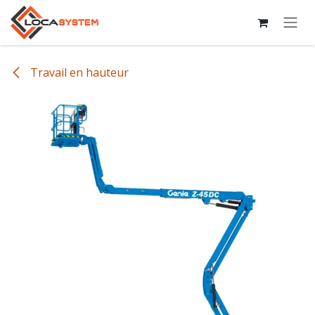
Se rendre au contenu
Travail en hauteur