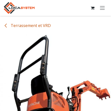
Se rendre au contenu
Terrassement et VRD